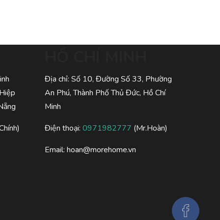
HỒ CHÍ MINH
inh
Địa chỉ: Số 10, Đường Số 33, Phường
 Hiệp
An Phú, Thành Phố Thủ Đức, Hồ Chí
 Nẵng
Minh
Chính)
Điện thoại:
0971982777
(Mr.Hoàn)
Email:
hoan@morehome.vn