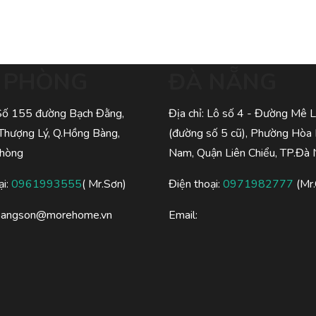
I PHÒNG
ĐÀ NẴNG
 Số 155 đường Bạch Đằng,
Địa chỉ: Lô số 4 - Đường Mê L
Thượng Lý, Q.Hồng Bàng,
(đường số 5 cũ), Phường Hòa
Phòng
Nam, Quận Liên Chiểu, TP.Đà
ại:
0961993555
( Mr.Sơn)
Điện thoại:
0971982777
(Mr.
oangson@morehome.vn
Email: