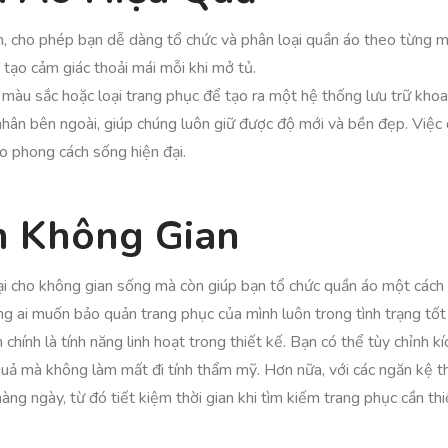
gian, cho phép bạn dễ dàng tổ chức và phân loại quần áo theo từng
tạo cảm giác thoải mái mỗi khi mở tủ.
àu sắc hoặc loại trang phục để tạo ra một hệ thống lưu trữ khoa
ân bên ngoài, giúp chúng luôn giữ được độ mới và bền đẹp. Việc đ
ho phong cách sống hiện đại.
m Không Gian
ại cho không gian sống mà còn giúp bạn tổ chức quần áo một cách k
ng ai muốn bảo quản trang phục của mình luôn trong tình trạng tốt
hính là tính năng linh hoạt trong thiết kế. Bạn có thể tùy chỉnh kí
 quả mà không làm mất đi tính thẩm mỹ. Hơn nữa, với các ngăn kệ t
g ngày, từ đó tiết kiệm thời gian khi tìm kiếm trang phục cần thi