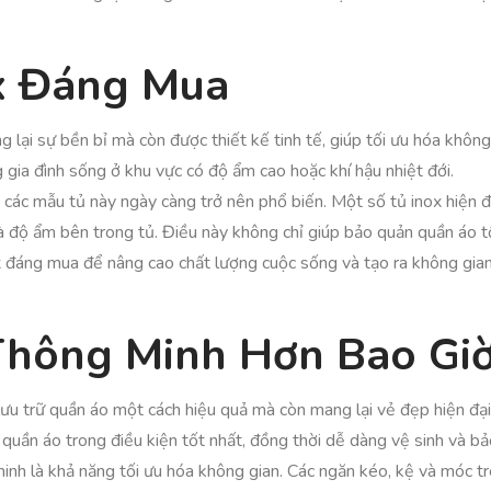
x Đáng Mua
lại sự bền bỉ mà còn được thiết kế tinh tế, giúp tối ưu hóa khô
g gia đình sống ở khu vực có độ ẩm cao hoặc khí hậu nhiệt đới.
 các mẫu tủ này ngày càng trở nên phổ biến. Một số tủ inox hiện đ
và độ ẩm bên trong tủ. Điều này không chỉ giúp bảo quản quần áo t
x đáng mua để nâng cao chất lượng cuộc sống và tạo ra không gian 
 Thông Minh Hơn Bao Gi
lưu trữ quần áo một cách hiệu quả mà còn mang lại vẻ đẹp hiện đại 
quần áo trong điều kiện tốt nhất, đồng thời dễ dàng vệ sinh và bảo
nh là khả năng tối ưu hóa không gian. Các ngăn kéo, kệ và móc tr