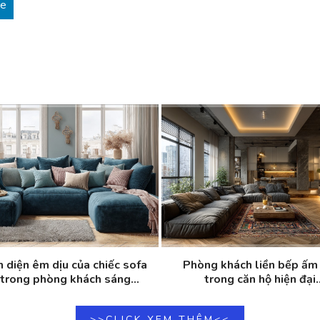
re
n diện êm dịu của chiếc sofa
Phòng khách liền bếp ấm
trong phòng khách sáng...
trong căn hộ hiện đại..
>>CLICK XEM THÊM<<