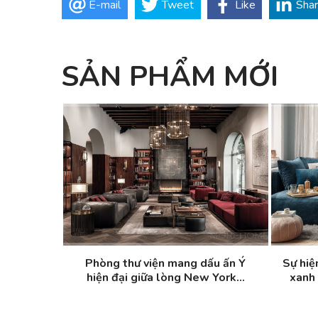
E-mail
Tweet
Like
Sha
SẢN PHẨM MỚI
Phòng thư viện mang dấu ấn Ý
Sự hiệ
hiện đại giữa lòng New York...
xanh 