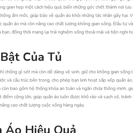
ng gian hẹp một cách hiệu quả, biến những góc chết thành nơi lưu 
chống ẩm mốc, giúp bảo vệ quần áo khỏi những tác nhân gây hại. V
c quần áo mà còn nâng cao chất lượng không gian sống. Đầu tư vào
a bạn, đồng thời mang lại trải nghiệm sống thoải mái và tiện nghi h
 Bật Của Tủ
ng chỉ chống gỉ sét mà còn dễ dàng vệ sinh, giữ cho không gian sốn
ước và cấu trúc bên trong, cho phép bạn linh hoạt sắp xếp quần áo
inh còn bao gồm hệ thống khóa an toàn và ngăn chứa thông minh, g
điểm cộng lớn, giúp quần áo luôn được khô ráo và sạch sẽ, tránh 
n nâng cao chất lượng cuộc sống hàng ngày.
n Áo Hiệu Quả