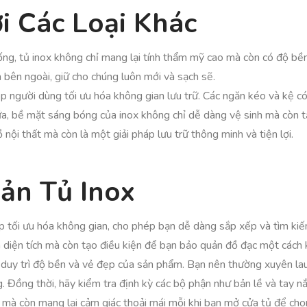
i Các Loại Khác
hống, tủ inox không chỉ mang lại tính thẩm mỹ cao mà còn có độ bề
 bên ngoài, giữ cho chúng luôn mới và sạch sẽ.
p người dùng tối ưu hóa không gian lưu trữ. Các ngăn kéo và kệ có
, bề mặt sáng bóng của inox không chỉ dễ dàng vệ sinh mà còn t
 nội thất mà còn là một giải pháp lưu trữ thông minh và tiện lợi.
ản Tủ Inox
giúp tối ưu hóa không gian, cho phép bạn dễ dàng sắp xếp và tìm k
m diện tích mà còn tạo điều kiện để bạn bảo quản đồ đạc một cách
 duy trì độ bền và vẻ đẹp của sản phẩm. Bạn nên thường xuyên l
g. Đồng thời, hãy kiểm tra định kỳ các bộ phận như bản lề và tay
ọ mà còn mang lại cảm giác thoải mái mỗi khi bạn mở cửa tủ để chọ