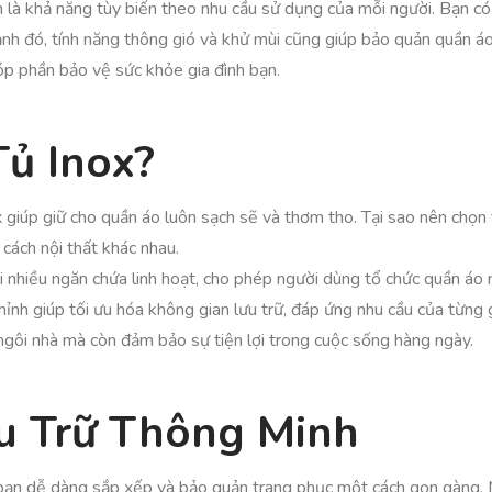
là khả năng tùy biến theo nhu cầu sử dụng của mỗi người. Bạn có t
nh đó, tính năng thông gió và khử mùi cũng giúp bảo quản quần áo 
óp phần bảo vệ sức khỏe gia đình bạn.
Tủ Inox?
 giúp giữ cho quần áo luôn sạch sẽ và thơm tho. Tại sao nên chọn 
cách nội thất khác nhau.
 nhiều ngăn chứa linh hoạt, cho phép người dùng tổ chức quần áo m
nh giúp tối ưu hóa không gian lưu trữ, đáp ứng nhu cầu của từng g
gôi nhà mà còn đảm bảo sự tiện lợi trong cuộc sống hàng ngày.
ưu Trữ Thông Minh
úp bạn dễ dàng sắp xếp và bảo quản trang phục một cách gọn gàng. M